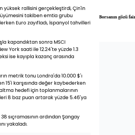
yüksek rallisini gerçekleştirdi, Çin'in
büyümesini takiben emtia grubu
Borsanın gözü fai
erken Euro zayıfladı, İspanyol tahvilleri
tışla kapandıktan sonra MSCI
w York saati ile 12.24'te yüzde 1.3
eksi ise kayıpla kazanç arasında
ın metrik tonu Londra'da 10.000 $'ı
den 15'i karşısında değer kaybederken
altma hedefi için toplanmalarının
illeri 8 baz puan artarak yüzde 5.46'ya
e 38 sıçramasının ardından Şangay
ını yakaladı.