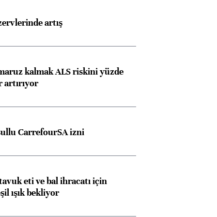
rvlerinde artış
 maruz kalmak ALS riskini yüzde
 artırıyor
şullu CarrefourSA izni
tavuk eti ve bal ihracatı için
il ışık bekliyor