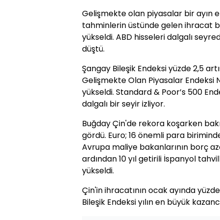
Gelişmekte olan piyasalar bir ayın en 
tahminlerin üstünde gelen ihracat 
yükseldi. ABD hisseleri dalgalı seyred
düştü.
Şangay Bileşik Endeksi yüzde 2,5 ar
Gelişmekte Olan Piyasalar Endeksi Ne
yükseldi. Standard & Poor’s 500 End
dalgalı bir seyir izliyor.
Buğday Çin'de rekora koşarken bakır
gördü. Euro; 16 önemli para birimin
Avrupa maliye bakanlarının borç az
ardından 10 yıl getirili İspanyol tahv
yükseldi.
Çin'in ihracatının ocak ayında yüzd
Bileşik Endeksi yılın en büyük kazanc