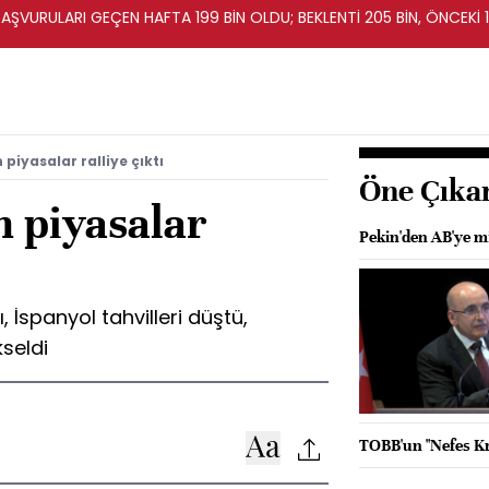
BAŞVURULARI GEÇEN HAFTA 199 BİN OLDU; BEKLENTİ 205 BİN, ÖNCEKİ 1
piyasalar ralliye çıktı
Öne Çıka
n piyasalar
Pekin'den AB'ye m
, İspanyol tahvilleri düştü,
seldi
TOBB'un "Nefes Kre