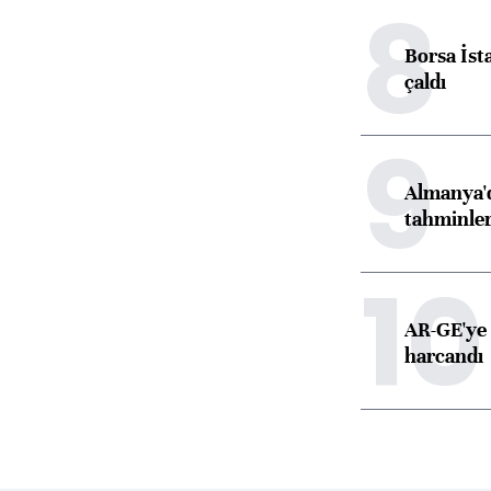
8
Borsa İst
çaldı
9
Almanya'd
tahminler
10
AR-GE'ye 
harcandı