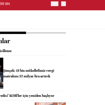
98 BİN
FED BAŞKANI WARSH, PİYA
nlar
isilleme
Şimşek: 18 bin mükellefimiz vergi
matrahını 32 milyar lira artırdı
disi" KOBİ'ler için yeniden başlıyor