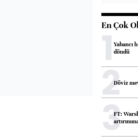
En Çok O
1
Yabancı h
döndü
2
Döviz mev
3
FT: Warsh
artırımın