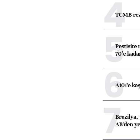
4
TCMB reze
5
Pestisite
70’e kadar
6
A101'e ko
7
Brezilya, 
AB'den yeş