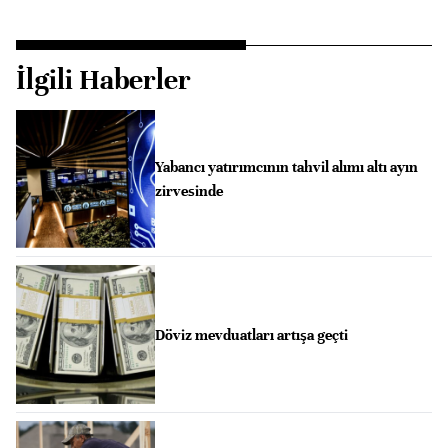
İlgili Haberler
Yabancı yatırımcının tahvil alımı altı ayın
zirvesinde
Döviz mevduatları artışa geçti