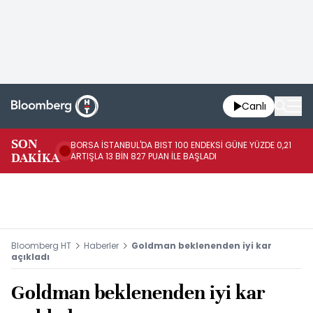
Canlı
SON
BORSA İSTANBUL'DA BIST 100 ENDEKSİ GÜNE YÜZDE 0,21
GÜ
DAKİKA
ARTIŞLA 13 BİN 827 PUAN İLE BAŞLADI
TA
Bloomberg HT
Haberler
Goldman beklenenden iyi kar
açıkladı
Goldman beklenenden iyi kar