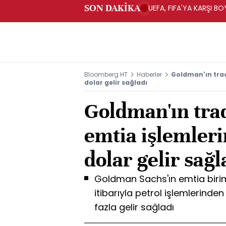
SON DAKİKA
UEFA, FIFA'YA KARŞI 
Bloomberg HT
Haberler
Goldman'ın trad
dolar gelir sağladı
Goldman'ın trad
emtia işlemleri
dolar gelir sağl
Goldman Sachs'ın emtia birimi
itibarıyla petrol işlemlerinden
fazla gelir sağladı