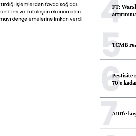
4
rtırdığı işlemlerden fayda sağladı.
FT: Warsh
 pandemi ve kötüleşen ekonomiden
artırımın
amayı dengelemelerine imkan verdi.
5
TCMB reze
6
Pestisite
70’e kadar
7
A101'e ko