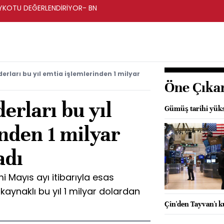
BOYKOTU DEĞERLENDİRİYOR- BN
erları bu yıl emtia işlemlerinden 1 milyar
Öne Çıka
erları bu yıl
Gümüş tarihi yüks
nden 1 milyar
adı
 Mayıs ayı itibarıyla esas
 kaynaklı bu yıl 1 milyar dolardan
Çin'den Tayvan'ı k