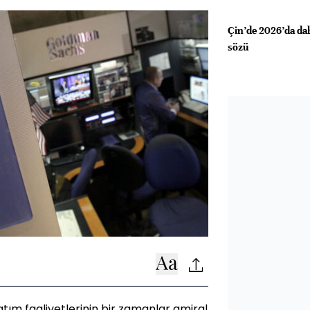
Çin’de 2026’da dah
sözü
tım faaliyetlerinin bir zamanlar amiral