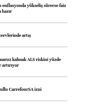
 enflasyonda yükseliş sürerse faiz
a hazır
rvlerinde artış
 maruz kalmak ALS riskini yüzde
 artırıyor
şullu CarrefourSA izni