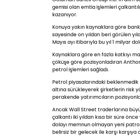
gemisi olan emtia işlemleri çalkantı
kazanıyor.
Konuya yakın kaynaklara göre banka
sayesinde on yıldan beri görülen yıla
Mayıs ayı itibarıyla bu yıl 1 milyar do
Kaynaklara göre en fazla katkıyı mas
çöküşe göre pozisyonladıran Anthon
petrol işlemleri sağladı.
Petrol piyasalarındaki beklenmedik k
altına sürükleyerek şirketlerin risk yö
perakende yatırımcıların pozisyonl
Ancak Wall Street traderlarına büyü
çalkantı iki yıldan kısa bir süre ö
dolayı memnun olmayan yeni patron
belirsiz bir gelecek ile karşı karşıya 