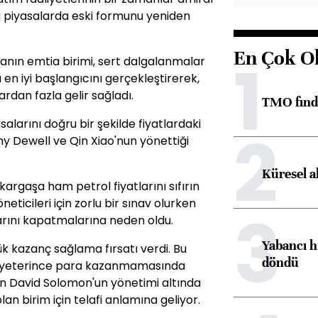
lı piyasalarda eski formunu yeniden
En Çok O
1
nın emtia birimi, sert dalgalanmalar
 en iyi başlangıcını gerçekleştirerek,
lardan fazla gelir sağladı.
TMO fındık
alarını doğru bir şekilde fiyatlardaki
2
y Dewell ve Qin Xiao'nun yönettiği
Küresel a
argaşa ham petrol fiyatlarını sıfırın
neticileri için zorlu bir sınav olurken
3
arını kapatmalarına neden oldu.
Yabancı h
k kazanç sağlama fırsatı verdi. Bu
döndü
nce yeterince para kazanmamasında
 David Solomon'un yönetimi altında
olan birim için telafi anlamına geliyor.