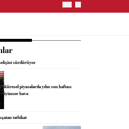
ABD'DE S&P 500 ENDEKSİ
nlar
elişini sürdürüyor
Küresel piyasalarda yılın son haftası
iyimser hava
uşatan tatbikat