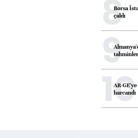
8
Borsa İst
çaldı
9
Almanya'd
tahminler
10
AR-GE'ye 
harcandı