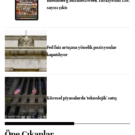
Bloomberg Businessweek Türkiye'nin 139.
sayısı çıktı
Fed faiz artışına yönelik pozisyonlar
kapatılıyor
Küresel piyasalarda 'teknolojik' satış
Öne Çıkanlar