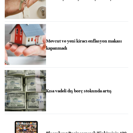
Mevcut ve yeni kiracı enflasyon makası
kapanmadı
Kısa vadeli dış borç stokunda artış