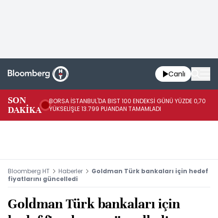
Canlı
SON
BORSA İSTANBUL'DA BIST 100 ENDEKSİ GÜNÜ YÜZDE 0,70
AB
DAKİKA
YÜKSELİŞLE 13.799 PUANDAN TAMAMLADI
AR
Bloomberg HT
Haberler
Goldman Türk bankaları için hedef
fiyatlarını güncelledi
Goldman Türk bankaları için