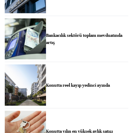
Bankacılık sektörü toplam mevduatında
artış
Konutta reel kayıp yedinci ayında
Konutta yılın en yüksek aylık satışı