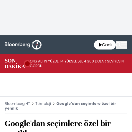
Canlı
SK
SON
ONS ALTIN YÜZDE 1,4 YÜKSELİŞLE 4.300 DOLAR SEVİYESİNİ
GE
DAKİKA
GÖRDÜ
DO
Bloomberg HT
Teknoloji
Google'dan seçimlere özel bir
yenilik
Google'dan seçimlere özel bir