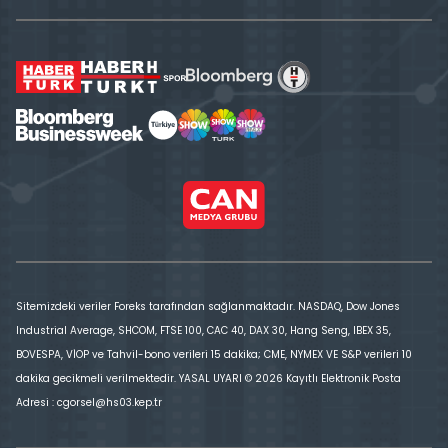
Sitemizdeki veriler Foreks tarafından sağlanmaktadır. NASDAQ, Dow Jones
Industrial Average, SHCOM, FTSE 100, CAC 40, DAX 30, Hang Seng, IBEX 35,
BOVESPA, VİOP ve Tahvil-bono verileri 15 dakika; CME, NYMEX VE S&P verileri 10
dakika gecikmeli verilmektedir. YASAL UYARI © 2026 Kayıtlı Elektronik Posta
Adresi : cgorsel@hs03.kep.tr