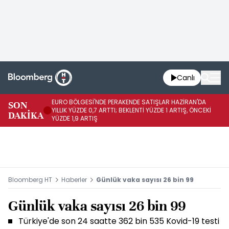
Canlı
EURO BÖLGESİ'NDE PERAKENDE SATIŞLAR HAZİRAN'DA
EU
SON
YILLIK YÜZDE 0,7 ARTTI; BEKLENTİ YÜZDE 1 ARTIŞ, ÖNCEKİ
AY
DAKİKA
YÜZDE 1,9 ARTIŞ
ÖN
Bloomberg HT
Haberler
Günlük vaka sayısı 26 bin 99
Günlük vaka sayısı 26 bin 99
Türkiye'de son 24 saatte 362 bin 535 Kovid-19 testi