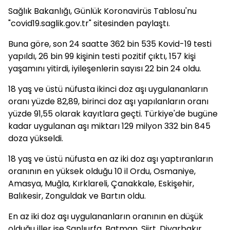
Sağlık Bakanlığı, Günlük Koronavirüs Tablosu'nu
"covid19.saglik.gov.tr" sitesinden paylaştı.
Buna göre, son 24 saatte 362 bin 535 Kovid-19 testi
yapıldı, 26 bin 99 kişinin testi pozitif çıktı, 157 kişi
yaşamını yitirdi, iyileşenlerin sayısı 22 bin 24 oldu.
18 yaş ve üstü nüfusta ikinci doz aşı uygulananların
oranı yüzde 82,89, birinci doz aşı yapılanların oranı
yüzde 91,55 olarak kayıtlara geçti. Türkiye'de bugüne
kadar uygulanan aşı miktarı 129 milyon 332 bin 845
doza yükseldi.
18 yaş ve üstü nüfusta en az iki doz aşı yaptıranların
oranının en yüksek olduğu 10 il Ordu, Osmaniye,
Amasya, Muğla, Kırklareli, Çanakkale, Eskişehir,
Balıkesir, Zonguldak ve Bartın oldu.
En az iki doz aşı uygulananların oranının en düşük
olduğu iller ise Şanlıurfa, Batman, Siirt, Diyarbakır,