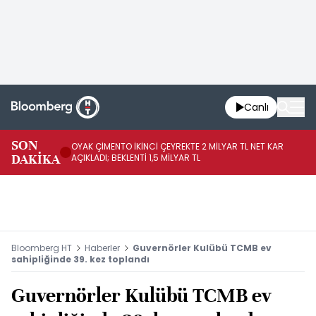
Canlı
İR
SON
OYAK ÇİMENTO İKİNCİ ÇEYREKTE 2 MİLYAR TL NET KAR
YÖ
DAKİKA
AÇIKLADI; BEKLENTİ 1,5 MİLYAR TL
OL
Bloomberg HT
Haberler
Guvernörler Kulübü TCMB ev
sahipliğinde 39. kez toplandı
Guvernörler Kulübü TCMB ev