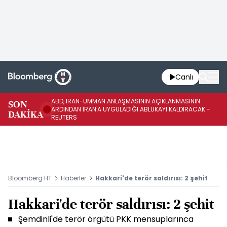
Canlı
ABD, İRAN-UMMAN ANLAŞMASININ AÇIKLANMASININ
AB
SON
ARDINDAN İRAN'A UYGULADIĞI ABLUKAYI KALDIRACAK -
GE
DAKİKA
REUTERS
UY
Bloomberg HT
Haberler
Hakkari'de terör saldırısı: 2 şehit
Hakkari'de terör saldırısı: 2 şehit
Şemdinli'de terör örgütü PKK mensuplarınca