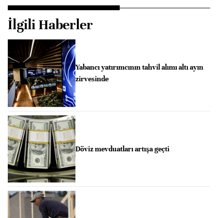
İlgili Haberler
Yabancı yatırımcının tahvil alımı altı ayın
zirvesinde
Döviz mevduatları artışa geçti