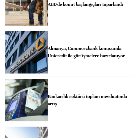
ABD'de konut başlangıçları toparlandı
Almanya, Commerzbank konusunda
Unicredit ile görüşmelere hazırlanıyor
Bankacılık sektörü toplam mevduatında
artış