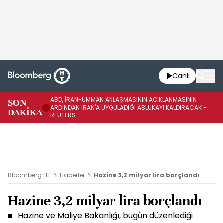
Canlı
ABD, İRAN-UMMAN ANLAŞMASININ AÇIKLANMASININ
AB
SON
ARDINDAN İRAN'A UYGULADIĞI ABLUKAYI KALDIRACAK -
GE
DAKİKA
REUTERS
UY
Bloomberg HT
Haberler
Hazine 3,2 milyar lira borçlandı
Hazine 3,2 milyar lira borçlandı
Hazine ve Maliye Bakanlığı, bugün düzenlediği