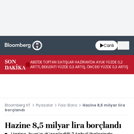
Canlı
SON
ABD'DE TOPTAN SATIŞLAR HAZİRAN'DA AYLIK YÜZDE 0,2
AP
DAKİKA
ARTTI, BEKLENTİ YÜZDE 0,3 ARTIŞ, ÖNCEKİ YÜZDE 0,3 ARTIŞ
KA
Bloomberg HT
Piyasalar
Faiz-Bono
Hazine 8,5 milyar lira
borçlandı
Hazine 8,5 milyar lira borçlandı