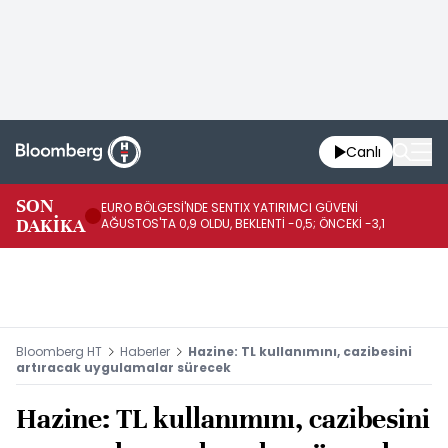
Canlı
SON
EURO BÖLGESİ'NDE SENTIX YATIRIMCI GÜVENİ
İR
DAKİKA
AĞUSTOS'TA 0,9 OLDU, BEKLENTİ -0,5; ÖNCEKİ -3,1
DE
Bloomberg HT
Haberler
Hazine: TL kullanımını, cazibesini
artıracak uygulamalar sürecek
Hazine: TL kullanımını, cazibesini