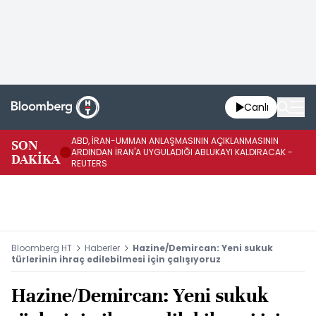
Canlı
ABD, İRAN-UMMAN ANLAŞMASININ AÇIKLANMASININ
AB
SON
ARDINDAN İRAN'A UYGULADIĞI ABLUKAYI KALDIRACAK -
GE
DAKİKA
REUTERS
UY
Bloomberg HT
Haberler
Hazine/Demircan: Yeni sukuk
türlerinin ihraç edilebilmesi için çalışıyoruz
Hazine/Demircan: Yeni sukuk