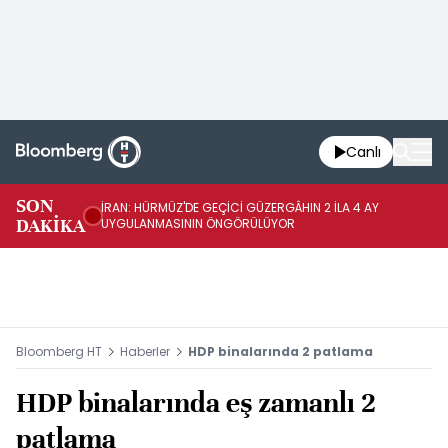
Canlı
SON
İRAN: HÜRMÜZ'DE GEÇİCİ GÜZERGÂHIN 2 İLA 4 AY
İR
DAKİKA
UYGULANMASININ ÖNGÖRÜLÜYOR
Bİ
Bloomberg HT
Haberler
HDP binalarında 2 patlama
HDP binalarında eş zamanlı 2
patlama