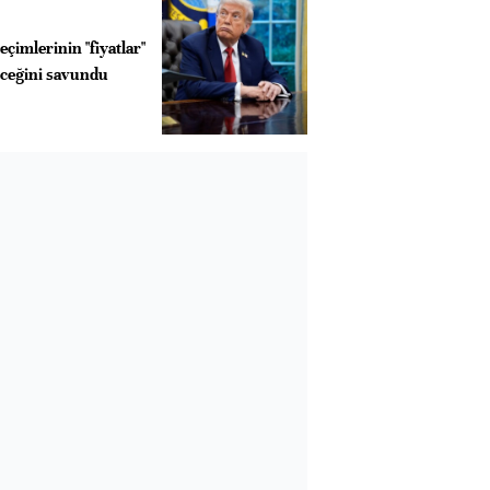
çimlerinin "fiyatlar"
eceğini savundu