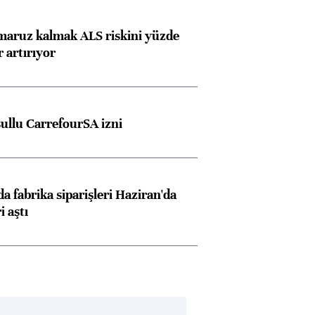
 maruz kalmak ALS riskini yüzde
 artırıyor
şullu CarrefourSA izni
a fabrika siparişleri Haziran'da
i aştı