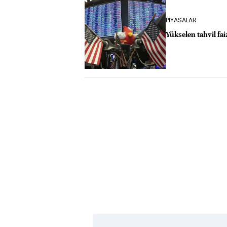
PİYASALAR
Yükselen tahvil fai