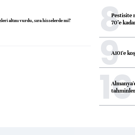
8
Pestisite
zleri altını vurdu, sıra hisselerde mi?
70’e kadar
9
A101'e ko
10
Almanya'd
tahminler