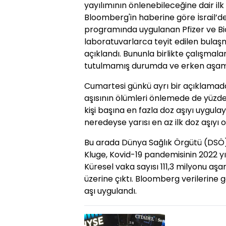
yayılımının önlenebileceğine dair ilk
Bloomberg'in haberine göre İsrail’de
programında uygulanan Pfizer ve Bio
laboratuvarlarca teyit edilen bulaş
açıklandı. Bununla birlikte çalışma
tutulmamış durumda ve erken aşa
Cumartesi günkü ayrı bir açıklamada İ
aşısının ölümleri önlemede de yüzde 
kişi başına en fazla doz aşıyı uygul
neredeyse yarısı en az ilk doz aşıyı
Bu arada Dünya Sağlık Örgütü (DSÖ)
Kluge, Kovid-19 pandemisinin 2022 yı
Küresel vaka sayısı 111,3 milyonu aşa
üzerine çıktı. Bloomberg verilerine
aşı uygulandı.