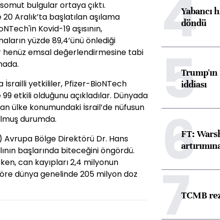
4
 somut bulgular ortaya çıktı.
Yabancı h
 20 Aralık’ta başlatılan aşılama
döndü
NTech'in Kovid-19 aşısının,
maların yüzde 89,4’ünü önlediği
5
lar henüz emsal değerlendirmesine tabi
mada.
Trump'ın 
srailli yetkililer, Pfizer-BioNTech
iddiası
99 etkili olduğunu açıkladılar. Dünyada
ayan ülke konumundaki İsrail’de nüfusun
6
 olmuş durumda.
FT: Warsh
 Avrupa Bölge Direktörü Dr. Hans
artırımın
lının başlarında biteceğini öngördü.
rken, can kayıpları 2,4 milyonun
7
 göre dünya genelinde 205 milyon doz
TCMB reze