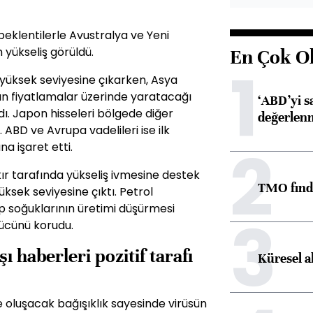
eklentilerle Avustralya ve Yeni
 yükseliş görüldü.
En Çok O
1
 en yüksek seviyesine çıkarken, Asya
nın fiyatlamalar üzerinde yaratacağı
‘ABD’yi s
adı. Japon hisseleri bölgede diğer
değerlen
 ABD ve Avrupa vadelileri ise ilk
2
na işaret etti.
ır tarafında yükseliş ivmesine destek
TMO fındık
üksek seviyesine çıktı. Petrol
p soğuklarının üretimi düşürmesi
3
gücünü korudu.
 haberleri pozitif tarafı
Küresel a
 oluşacak bağışıklık sayesinde virüsün