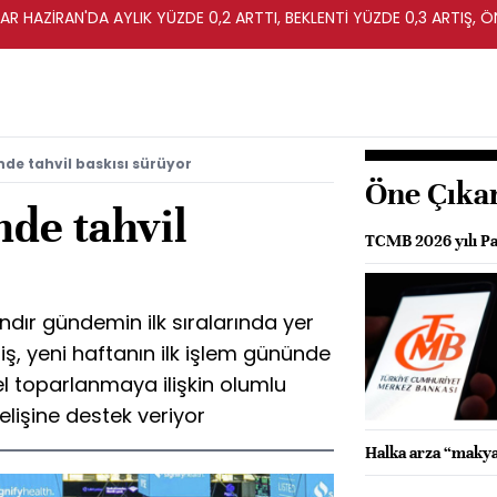
R HAZİRAN'DA AYLIK YÜZDE 0,2 ARTTI, BEKLENTİ YÜZDE 0,3 ARTIŞ, Ö
nde tahvil baskısı sürüyor
Öne Çıka
nde tahvil
TCMB 2026 yılı Pa
dır gündemin ilk sıralarında yer
liş, yeni haftanın ilk işlem gününde
sel toparlanmaya ilişkin olumlu
elişine destek veriyor
Halka arza “makya