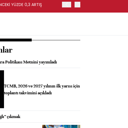
NCEKİ YÜZDE 0,3 ARTIŞ
APOLLO, EASYJET'İ HİSSE 
nlar
ra Politikası Metnini yayımladı
TCMB, 2026 ve 2027 yılının ilk yarısı için
toplantı takvimini açıkladı
jlı” çıkmak