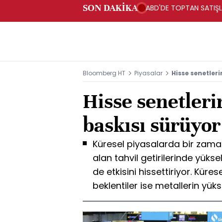
SON DAKİKA
ABD'DE TOPTAN SATIŞLA
Bloomberg HT
Piyasalar
Hisse senetleri
Hisse senetleri
baskısı sürüyor
Küresel piyasalarda bir zaman
alan tahvil getirilerinde yükse
de etkisini hissettiriyor. Küre
beklentiler ise metallerin yüks