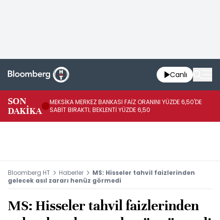
Canlı
SON
MEKSİKA MERKEZ BANKASI FAİZ ORANINI YÜZDE 6,50'DE
OY
DAKİKA
SABİT BIRAKTI; BEKLENTİ YÜZDE 6,50
AÇ
Bloomberg HT
Haberler
MS: Hisseler tahvil faizlerinden
gelecek asıl zararı henüz görmedi
MS: Hisseler tahvil faizlerinden