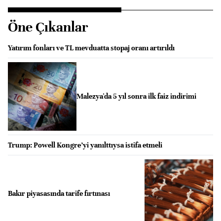
Öne Çıkanlar
Yatırım fonları ve TL mevduatta stopaj oranı artırıldı
Malezya'da 5 yıl sonra ilk faiz indirimi
Trump: Powell Kongre’yi yanılttıysa istifa etmeli
Bakır piyasasında tarife fırtınası