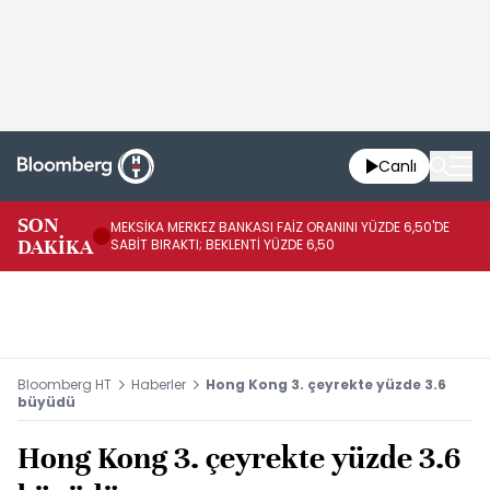
Canlı
SON
MEKSİKA MERKEZ BANKASI FAİZ ORANINI YÜZDE 6,50'DE
OY
DAKİKA
SABİT BIRAKTI; BEKLENTİ YÜZDE 6,50
AÇ
Bloomberg HT
Haberler
Hong Kong 3. çeyrekte yüzde 3.6
büyüdü
Hong Kong 3. çeyrekte yüzde 3.6