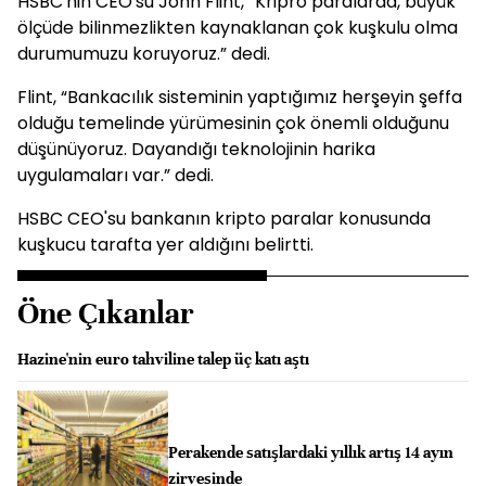
HSBC'nin CEO'su John Flint, “Kripro paralarda, büyük
ölçüde bilinmezlikten kaynaklanan çok kuşkulu olma
durumumuzu koruyoruz.” dedi.
Flint, “Bankacılık sisteminin yaptığımız herşeyin şeffa
olduğu temelinde yürümesinin çok önemli olduğunu
düşünüyoruz. Dayandığı teknolojinin harika
uygulamaları var.” dedi.
HSBC CEO'su bankanın kripto paralar konusunda
kuşkucu tarafta yer aldığını belirtti.
Öne Çıkanlar
Hazine'nin euro tahviline talep üç katı aştı
Perakende satışlardaki yıllık artış 14 ayın
zirvesinde