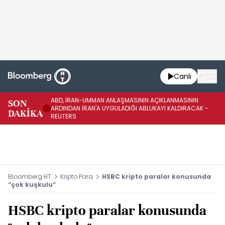
Canlı
ABD, İRAN-UMMAN ANLAŞMASININ AÇIKLANMASININ
AB
SON
ARDINDAN İRAN'A UYGULADIĞI ABLUKAYI KALDIRACAK -
GE
DAKİKA
REUTERS
UY
Bloomberg HT
Kripto Para
HSBC kripto paralar konusunda
“çok kuşkulu”
HSBC kripto paralar konusunda