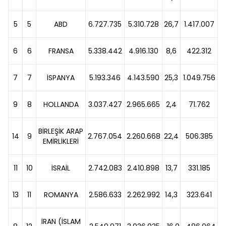
5
5
ABD
6.727.735
5.310.728
26,7
1.417.007
6
6
FRANSA
5.338.442
4.916.130
8,6
422.312
7
7
İSPANYA
5.193.346
4.143.590
25,3
1.049.756
9
8
HOLLANDA
3.037.427
2.965.665
2,4
71.762
BİRLEŞİK ARAP
14
9
2.767.054
2.260.668
22,4
506.385
EMİRLİKLERİ
11
10
İSRAİL
2.742.083
2.410.898
13,7
331.185
13
11
ROMANYA
2.586.633
2.262.992
14,3
323.641
İRAN (İSLAM