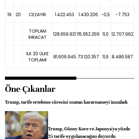
19
20
CEZAYİR
1.422.453
1.430.206
-0,5
-7.753
TOPLAM
128.659.921
115.952.259
11,0
12.707.662
İHRACAT
İLK 20 ÜLKE
81.606.945
73.120.357
11,6
8.486.587
TOPLAMI
Öne Çıkanlar
Trump, tarife erteleme süresini uzatan kararnameyi imzaladı
Trump, Güney Kore ve Japonya'ya yüzde
25 tarife uygulanacağını duyurdu