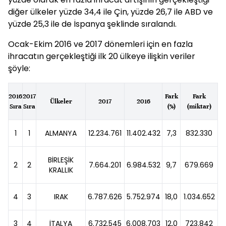
diğer ülkeler yüzde 34,4 ile Çin, yüzde 26,7 ile ABD ve
yüzde 25,3 ile de İspanya şeklinde sıralandı.
Ocak-Ekim 2016 ve 2017 dönemleri için en fazla
ihracatın gerçekleştiği ilk 20 ülkeye ilişkin veriler
şöyle:
2016
2017
Fark
Fark
Ülkeler
2017
2016
Sıra
Sıra
(%)
(miktar)
1
1
ALMANYA
12.234.761
11.402.432
7,3
832.330
BİRLEŞİK
2
2
7.664.201
6.984.532
9,7
679.669
KRALLIK
4
3
IRAK
6.787.626
5.752.974
18,0
1.034.652
3
4
İTALYA
6.732.545
6.008.703
12,0
723.842