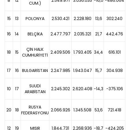
8
12
2.549.971
3.036.035
-16,0
-486.064
CUM.)
15
13
POLONYA
2.530.421
2.228.180
13,6
302.240
16
14
BELÇİKA
2.477.797
2.035.321
21,7
442.476
ÇİN HALK
18
15
2.409.506
1.793.405
34,4
616.101
CUMHURİYETİ
17
16
BULGARİSTAN
2.247.985
1.943.047
15,7
304.938
SUUDİ
10
17
2.245.302
2.620.408
-14,3
-375.106
ARABİSTAN
RUSYA
20
18
2.066.926
1.345.508
53,6
721.418
FEDERASYONU
12
19
MISIR
1.844.731
2.268.936
-18,7
-424.205