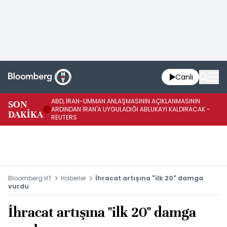
Canlı
ABD, İRAN-UMMAN ANLAŞMASININ AÇIKLANMASININ
AB
SON
ARDINDAN İRAN'A UYGULADIĞI ABLUKAYI KALDIRACAK -
GE
DAKİKA
REUTERS
UY
Bloomberg HT
Haberler
İhracat artışına "ilk 20" damga
vurdu
İhracat artışına "ilk 20" damga