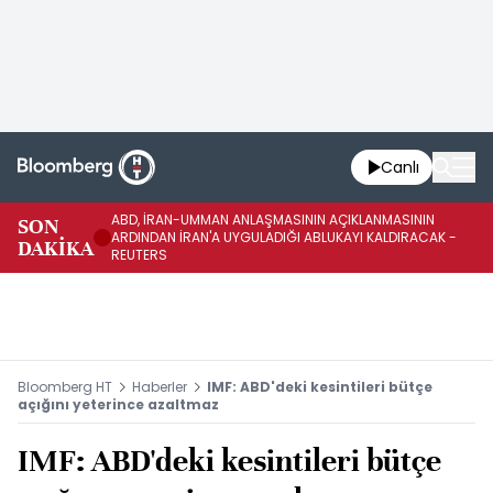
Canlı
ABD, İRAN-UMMAN ANLAŞMASININ AÇIKLANMASININ
AB
SON
ARDINDAN İRAN'A UYGULADIĞI ABLUKAYI KALDIRACAK -
GE
DAKİKA
REUTERS
UY
Bloomberg HT
Haberler
IMF: ABD'deki kesintileri bütçe
açığını yeterince azaltmaz
IMF: ABD'deki kesintileri bütçe