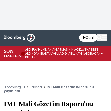
Canlı
ABD, İRAN-UMMAN ANLAŞMASININ AÇIKLANMASININ
AB
SON
ARDINDAN İRAN'A UYGULADIĞI ABLUKAYI KALDIRACAK -
GE
DAKİKA
REUTERS
UY
Bloomberg HT
Haberler
IMF Mali Gözetim Raporu'nu
yayınladı
IMF Mali Gözetim Raporu'nu