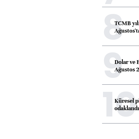
8
TCMB yılı
Ağustos't
9
Dolar ve 
Ağustos 2
10
Küresel p
odaklandı