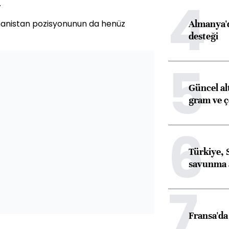
4
.
Almanya'd
nanistan pozisyonunun da henüz
desteği
5
Güncel al
gram ve ç
6
Türkiye, 
savunma 
7
Fransa'da 