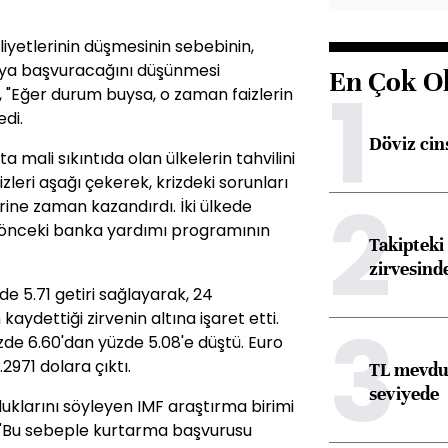
iyetlerinin düşmesinin sebebinin,
maya başvuracağını düşünmesi
En Çok O
1
d, "Eğer durum buysa, o zaman faizlerin
di.
Döviz cins
mali sıkıntıda olan ülkelerin tahvilini
izleri aşağı çekerek, krizdeki sorunları
2
ne zaman kazandırdı. İki ülkede
 önceki banka yardımı programının
Takipteki 
zirvesind
zde 5.71 getiri sağlayarak, 24
3
ydettiği zirvenin altına işaret etti.
e yüzde 6.60'dan yüzde 5.08'e düştü. Euro
2971 dolara çıktı.
TL mevdua
seviyede
uklarını söyleyen IMF araştırma birimi
, "Bu sebeple kurtarma başvurusu