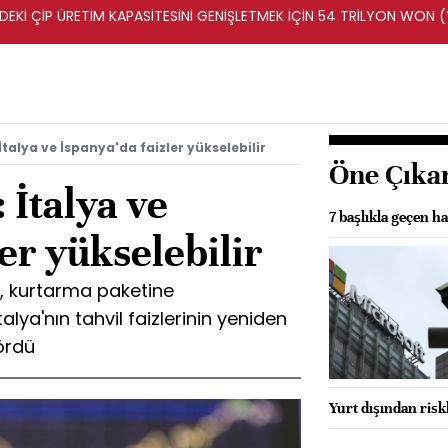
DEKİ ÇİP ÜRETİM KAPASİTESİNİ GENİŞLETMEK İÇİN 54 TRİLYON WON 
talya ve İspanya'da faizler yükselebilir
Öne Çıka
İtalya ve
7 başlıkla geçen ha
er yükselebilir
, kurtarma paketine
ya'nın tahvil faizlerinin yeniden
ördü
Yurt dışından riskl