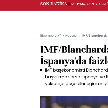
SON DAKİKA
SK HYNIX, GÜNEY KORE'
YATIRIM YAPACAK- BN
Bloomberg HT
Haberler
IMF/Blanchard: İ
IMF/Blanchard: 
İspanya'da faizl
IMF başekonomisti Blanchard
başvurmazlarsa İspanya ve İtal
yükselişe geçebileceğini öng