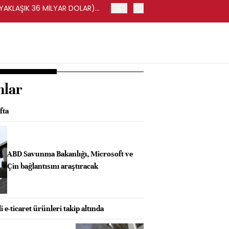
(YAKLAŞIK 36 MİLYAR DOLAR)
BORSA İSTANBUL'DA BIST 
nlar
fta
ABD Savunma Bakanlığı, Microsoft ve
Çin bağlantısını araştıracak
i e-ticaret ürünleri takip altında