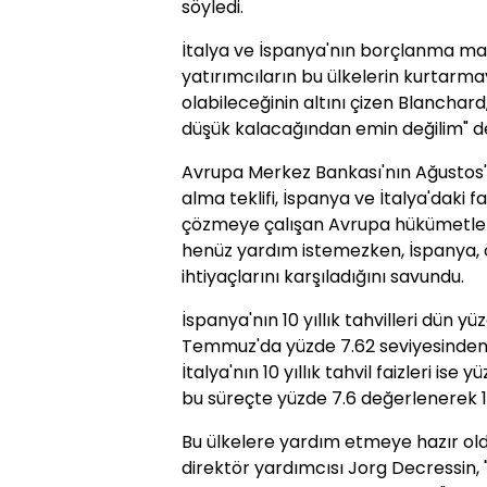
söyledi.
İtalya ve İspanya'nın borçlanma mal
yatırımcıların bu ülkelerin kurtar
olabileceğinin altını çizen Blanchar
düşük kalacağından emin değilim" de
Avrupa Merkez Bankası'nın Ağustos'ta 
alma teklifi, İspanya ve İtalya'daki fa
çözmeye çalışan Avrupa hükümetleri
henüz yardım istemezken, İspanya,
ihtiyaçlarını karşıladığını savundu.
İspanya'nın 10 yıllık tahvilleri dün yü
Temmuz'da yüzde 7.62 seviyesinden ka
İtalya'nın 10 yıllık tahvil faizleri is
bu süreçte yüzde 7.6 değerlenerek 1.
Bu ülkelere yardım etmeye hazır old
direktör yardımcısı Jorg Decressin