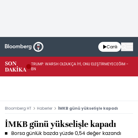
Canlı
SON
TRUMP: WARSH OLDUKÇA İYİ, ONU ELEŞTİRMEYECEĞİM -
TR
DAKİKA
BN
KA
Bloomberg HT
Haberler
İMKB günü yükselişle kapadı
İMKB günü yükselişle kapadı
Borsa günlük bazda yüzde 0,54 değer kazandı