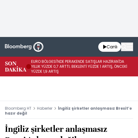
Canlı
EURO BÖLGESİ'NDE PERAKENDE SATIŞLAR HAZİRAN'DA
EU
SON
YILLIK YÜZDE 0,7 ARTTI; BEKLENTİ YÜZDE 1 ARTIŞ, ÖNCEKİ
AY
DAKİKA
YÜZDE 1,9 ARTIŞ
ÖN
Bloomberg HT
Haberler
İngiliz şirketler anlaşmasız Brexit’e
hazır değil
İngiliz şirketler anlaşmasız