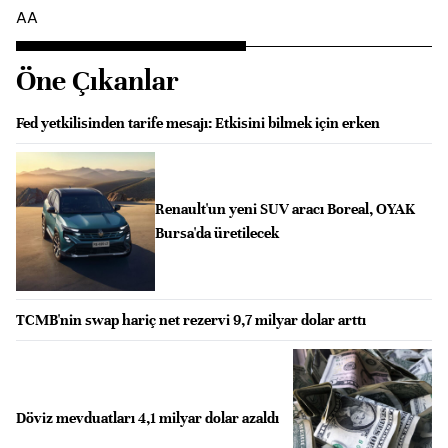
AA
Öne Çıkanlar
Fed yetkilisinden tarife mesajı: Etkisini bilmek için erken
Renault'un yeni SUV aracı Boreal, OYAK
Bursa'da üretilecek
TCMB'nin swap hariç net rezervi 9,7 milyar dolar arttı
Döviz mevduatları 4,1 milyar dolar azaldı