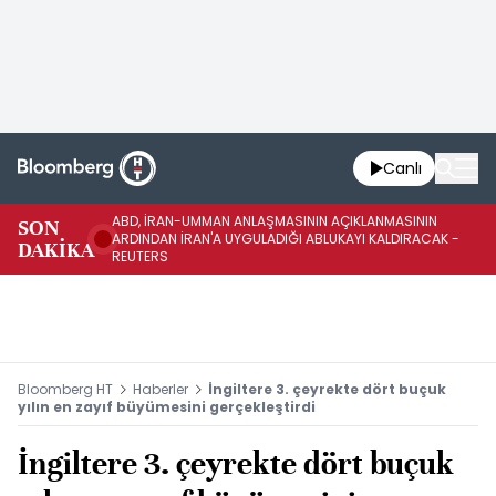
Canlı
ABD, İRAN-UMMAN ANLAŞMASININ AÇIKLANMASININ
AB
SON
ARDINDAN İRAN'A UYGULADIĞI ABLUKAYI KALDIRACAK -
GE
DAKİKA
REUTERS
UY
Bloomberg HT
Haberler
İngiltere 3. çeyrekte dört buçuk
yılın en zayıf büyümesini gerçekleştirdi
İngiltere 3. çeyrekte dört buçuk