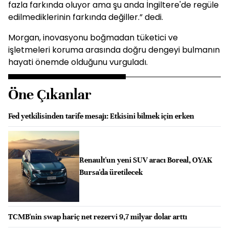
fazla farkında oluyor ama şu anda İngiltere'de regüle
edilmediklerinin farkında değiller.” dedi.
Morgan, inovasyonu boğmadan tüketici ve
işletmeleri koruma arasında doğru dengeyi bulmanın
hayati önemde olduğunu vurguladı.
Öne Çıkanlar
Fed yetkilisinden tarife mesajı: Etkisini bilmek için erken
Renault'un yeni SUV aracı Boreal, OYAK
Bursa'da üretilecek
TCMB'nin swap hariç net rezervi 9,7 milyar dolar arttı