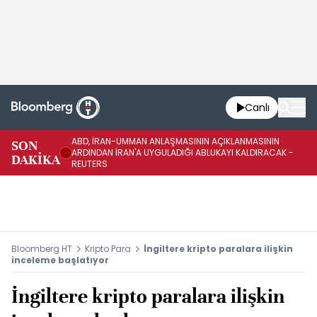
Canlı
ABD, İRAN-UMMAN ANLAŞMASININ AÇIKLANMASININ
AB
SON
ARDINDAN İRAN'A UYGULADIĞI ABLUKAYI KALDIRACAK -
GE
DAKİKA
REUTERS
UY
Bloomberg HT
Kripto Para
İngiltere kripto paralara ilişkin
inceleme başlatıyor
İngiltere kripto paralara ilişkin