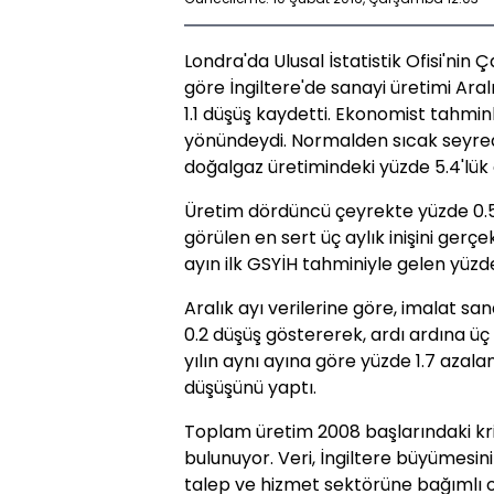
Londra'da Ulusal İstatistik Ofisi'ni
göre İngiltere'de sanayi üretimi Ar
1.1 düşüş kaydetti. Ekonomist tahminl
yönündeydi. Normalden sıcak seyrede
doğalgaz üretimindeki yüzde 5.4'lük a
Üretim dördüncü çeyrekte yüzde 0.5
görülen en sert üç aylık inişini gerçe
ayın ilk GSYİH tahminiyle gelen yüzde
Aralık ayı verilerine göre, imalat sa
0.2 düşüş göstererek, ardı ardına üç a
yılın aynı ayına göre yüzde 1.7 azala
düşüşünü yaptı.
Toplam üretim 2008 başlarındaki kri
bulunuyor. Veri, İngiltere büyümesinin
talep ve hizmet sektörüne bağımlı o