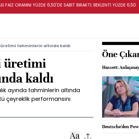
I FAİZ ORANINI YÜZDE 6,50'DE SABİT BIRAKTI; BEKLENTİ YÜZDE 6,50
 üretimi tahminlerin altında kaldı
Öne Çıka
i üretimi
Hassett: Anlaşmay
ında kaldı
alık ayında tahminlerin altında
ötü çeyreklik performansını
Deutsche'den Powel