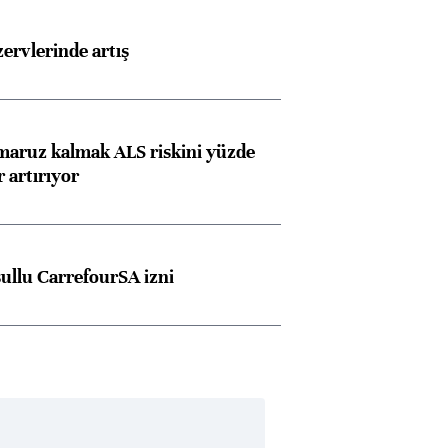
rvlerinde artış
 maruz kalmak ALS riskini yüzde
 artırıyor
şullu CarrefourSA izni