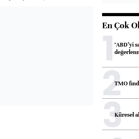
En Çok O
1
‘ABD’yi s
değerlen
2
TMO fındık
3
Küresel a