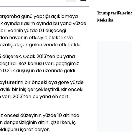
Trump tarifelerind
n Çarşamba günü yaptığı açıklamaya
Meksika
alık ayında Kasım ayında bu yana yüzde
eri verinin yüzde 0.1 düşeceği
n havanın etkisiyle elektrik ve
zalış, düşük gelen veride etkili oldu.
 düşerek, Ocak 2013'ten bu yana
kleştirdi. Söz konusu veri, geçtiğimiz
 0.2'lik düşüşün de üzerinde geldi.
nayi üretimi bir önceki aya göre yüzde
ylık bir iniş gerçekleştirdi. Bir önceki
n veri, 2013'ten bu yana en sert
z öncesi düzeyinin yüzde 10 altında
 dengesizliğinin altını çizerken, iç
lduğunu işaret ediyor.