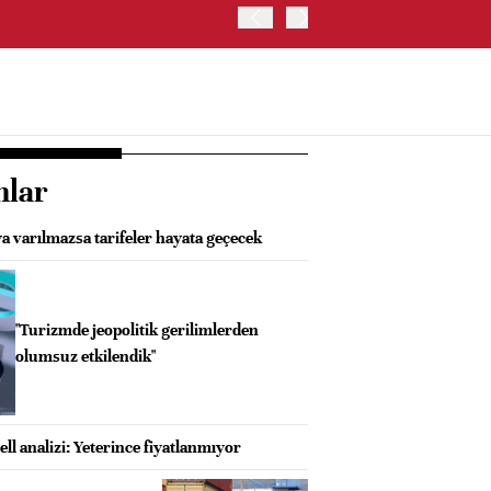
OYAK ÇİMENTO İKİNCİ ÇEY
nlar
a varılmazsa tarifeler hayata geçecek
"Turizmde jeopolitik gerilimlerden
olumsuz etkilendik"
l analizi: Yeterince fiyatlanmıyor