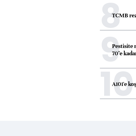
8
TCMB reze
9
Pestisite
70’e kadar
10
A101'e ko