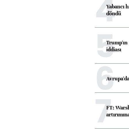
4
Yabancı h
döndü
5
Trump'ın 
iddiası
6
Avrupa'da
7
FT: Warsh
artırımın