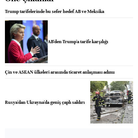
Trump tarifelerinde bu sefer hedef AB ve Meksika
AB'den Trump'a tarife karşılığı
Çin ve ASEAN ülkeleri arasında ticaret anlaşması adımı
Rusya'dan Ukrayna'da geniş çaplı saldırı