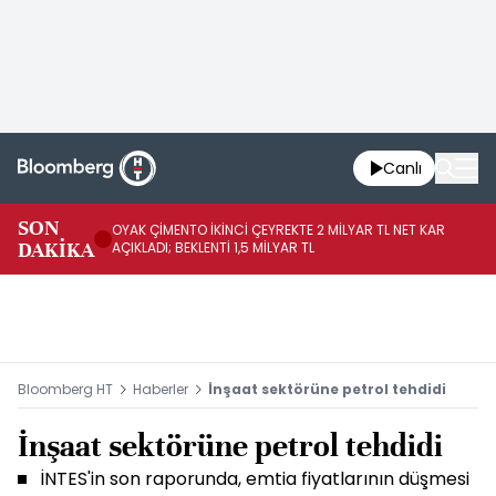
Canlı
İR
SON
OYAK ÇİMENTO İKİNCİ ÇEYREKTE 2 MİLYAR TL NET KAR
YÖ
DAKİKA
AÇIKLADI; BEKLENTİ 1,5 MİLYAR TL
OL
Bloomberg HT
Haberler
İnşaat sektörüne petrol tehdidi
İnşaat sektörüne petrol tehdidi
İNTES'in son raporunda, emtia fiyatlarının düşmesi