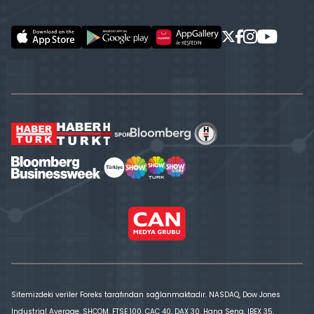
Sitemizdeki veriler Foreks tarafından sağlanmaktadır. NASDAQ, Dow Jones
Industrial Average, SHCOM, FTSE 100, CAC 40, DAX 30, Hang Seng, IBEX 35,