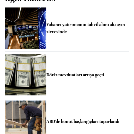
Yabancı yatırımcının tahvil alımı altı ayın
zirvesinde
Döviz mevduatları artışa geçti
ABD'de konut başlangıçları toparlandı