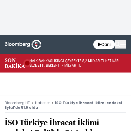
Canlı
SON
HALK BANKASI İKİNCİ ÇEYREKTE 8,2 MİLYAR TL NET KÂR
İŞ
DAKİKA
ELDE ETTİ, BEKLENTİ 7 MİLYAR TL
MÜ
Bloomberg HT
Haberler
İSO Türkiye İhracat İklimi endeksi
Eylül'de 51,9 oldu
İSO Türkiye İhracat İklimi