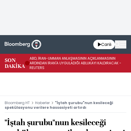
Canlı
ABD, İRAN-UMMAN ANLAŞMASININ AÇIKLANMASININ
AB
SON
ARDINDAN İRAN'A UYGULADIĞI ABLUKAYI KALDIRACAK -
GE
DAKİKA
REUTERS
UY
Bloomberg HT
Haberler
"İştah şurubu"nun kesileceği
spekülasyonu verilere hassasiyeti artırdı
"İştah şurubu"nun kesileceği