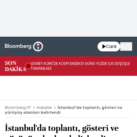
Canlı
JA
SON
GÜNEY KORE'DE KOSPI ENDEKSİ GÜNÜ YÜZDE 0,6 DÜŞÜŞLE
YÜ
DAKİKA
TAMAMLADI
TA
Bloomberg HT
Haberler
İstanbul'da toplantı, gösteri ve
yürüyüş alanları belirlendi
İstanbul'da toplantı, gösteri ve