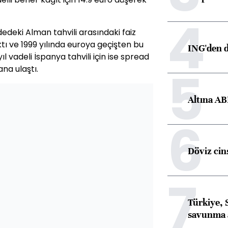
4
vadedeki Alman tahvili arasındaki faiz
tı ve 1999 yılında euroya geçişten bu
ING'den d
ıl vadeli İspanya tahvili için ise spread
5
na ulaştı.
Altına AB
6
Döviz cins
7
Türkiye, 
savunma 