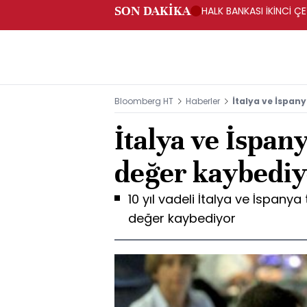
SON DAKİKA
HALK BANKASI İKİNCİ ÇE
Bloomberg HT
Haberler
İtalya ve İspany
İtalya ve İspany
değer kaybediy
10 yıl vadeli İtalya ve İspanya
değer kaybediyor