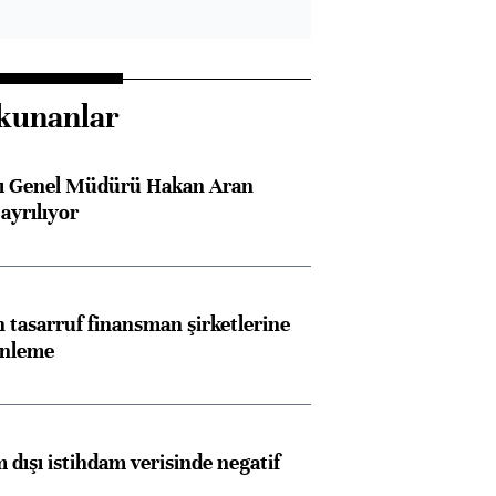
kunanlar
sı Genel Müdürü Hakan Aran
ayrılıyor
tasarruf finansman şirketlerine
enleme
 dışı istihdam verisinde negatif