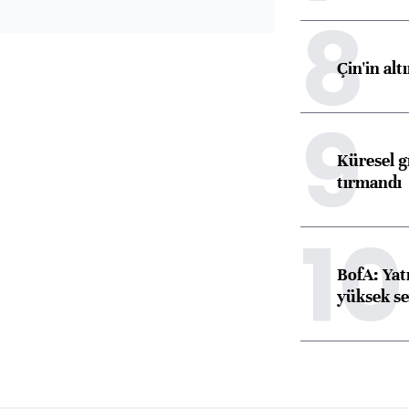
8
Çin'in alt
9
Küresel gı
tırmandı
10
BofA: Yatı
yüksek se