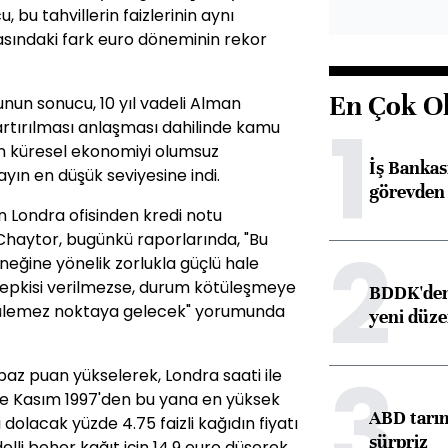
bu tahvillerin faizlerinin aynı
rasındaki fark euro döneminin rekor
En Çok O
nun sonucu, 10 yıl vadeli Alman
1
n artırılması anlaşması dahilinde kamu
n küresel ekonomiyi olumsuz
İş Banka
ayın en düşük seviyesine indi.
görevden 
n Londra ofisinden kredi notu
y Chaytor, bugünkü raporlarında, "Bu
2
neğine yönelik zorlukla güçlü hale
ika tepkisi verilmezse, durum kötüleşmeye
BDDK'den 
nülemez noktaya gelecek" yorumunda
yeni düz
3
22 baz puan yükselerek, Londra saati ile
 ve Kasım 1997'den bu yana en yüksek
ABD tarım
i dolacak yüzde 4.75 faizli kağıdın fiyatı
sürpriz
elli beher kağıt için 14.9 euro düşerek