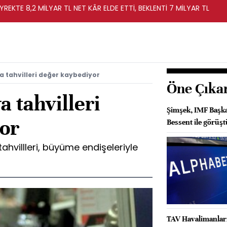
YREKTE 8,2 MİLYAR TL NET KÂR ELDE ETTİ, BEKLENTİ 7 MİLYAR TL
a tahvilleri değer kaybediyor
Öne Çıka
a tahvilleri
Şimşek, IMF Başka
or
Bessent ile görüşt
 tahvillleri, büyüme endişeleriyle
TAV Havalimanları 