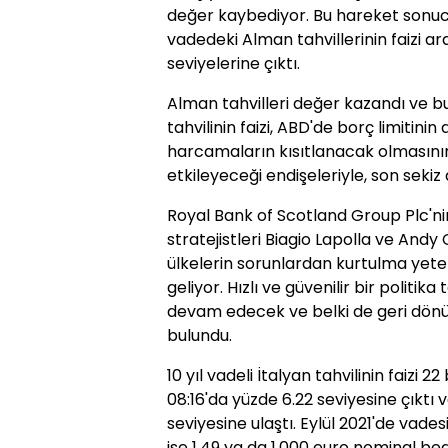
değer kaybediyor. Bu hareket sonucu, 
vadedeki Alman tahvillerinin faizi a
seviyelerine çıktı.
Alman tahvilleri değer kazandı ve bu
tahvilinin faizi, ABD'de borç limitini
harcamaların kısıtlanacak olmasını
etkileyeceği endişeleriyle, son sekiz 
Royal Bank of Scotland Group Plc'ni
stratejistleri Biagio Lapolla ve And
ülkelerin sorunlardan kurtulma yete
geliyor. Hızlı ve güvenilir bir polit
devam edecek ve belki de geri dö
bulundu.
10 yıl vadeli İtalyan tahvilinin faizi 
08:16'da yüzde 6.22 seviyesine çıktı
seviyesine ulaştı. Eylül 2021'de vades
ise 1.49 ya da 1,000 euro nominal bed