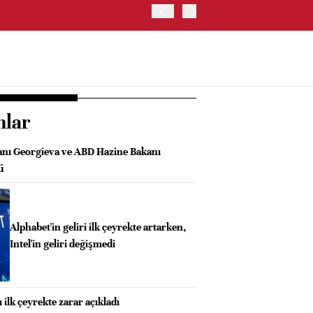
İŞ BANKASI, CAHİT ÇINAR
nlar
nı Georgieva ve ABD Hazine Bakanı
ü
Alphabet'in geliri ilk çeyrekte artarken,
Intel'in geliri değişmedi
ilk çeyrekte zarar açıkladı