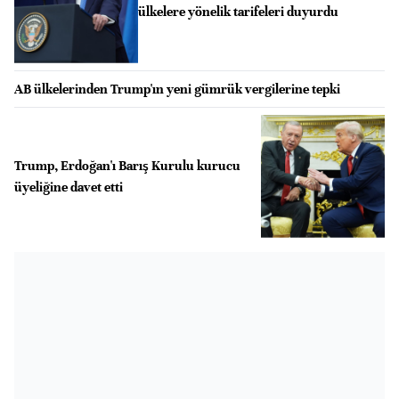
ülkelere yönelik tarifeleri duyurdu
AB ülkelerinden Trump'ın yeni gümrük vergilerine tepki
Trump, Erdoğan'ı Barış Kurulu kurucu
üyeliğine davet etti