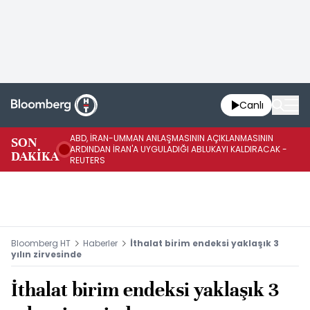
Canlı
ABD, İRAN-UMMAN ANLAŞMASININ AÇIKLANMASININ
AB
SON
ARDINDAN İRAN'A UYGULADIĞI ABLUKAYI KALDIRACAK -
GE
DAKİKA
REUTERS
UY
Bloomberg HT
Haberler
İthalat birim endeksi yaklaşık 3
yılın zirvesinde
İthalat birim endeksi yaklaşık 3