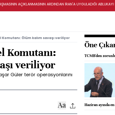
ŞMASININ AÇIKLANMASININ ARDINDAN İRAN'A UYGULADIĞI ABLUKAYI
 Komutanı: Ölüm kalım savaşı veriliyor
Öne Çıka
l Komutanı:
TCMB'den zorunlu
şı veriliyor
ar Güler terör operasyonlarını
Haziran ayında en 