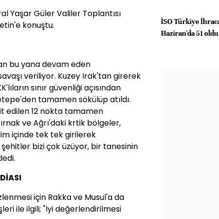
Yaşar Güler Valiler Toplantısı
İSO Türkiye İhraca
tin'e konuştu.
Haziran'da 51 oldu
ndan bu yana devam eden
savaşı veriliyor. Kuzey Irak'tan girerek
KK'lıların sınır güvenliği açısından
etepe'den tamamen sökülüp atıldı.
it edilen 12 nokta tamamen
ırnak ve Ağrı'daki krtik bölgeler,
vim içinde tek tek girilerek
ehitler bizi çok üzüyor, bir tanesinin
dedi.
DİASI
lenmesi için Rakka ve Musul'a da
 ile ilgili; "İyi değerlendirilmesi