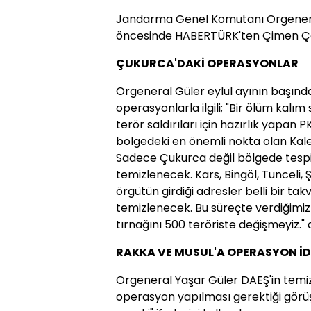
Jandarma Genel Komutanı Orgeneral 
öncesinde HABERTÜRK'ten Çimen Çe
ÇUKURCA'DAKİ OPERASYONLAR
Orgeneral Güler eylül ayının başı
operasyonlarla ilgili; "Bir ölüm kalım 
terör saldırıları için hazırlık yapan P
bölgedeki en önemli nokta olan Kal
Sadece Çukurca değil bölgede tesp
temizlenecek. Kars, Bingöl, Tunceli, Ş
örgütün girdiği adresler belli bir tak
temizlenecek. Bu süreçte verdiğimiz ş
tırnağını 500 teröriste değişmeyiz." 
RAKKA VE MUSUL'A OPERASYON İD
Orgeneral Yaşar Güler DAEŞ'in temiz
operasyon yapılması gerektiği görüşleri