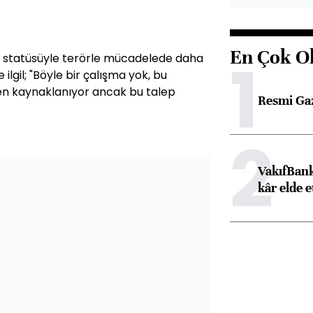
En Çok O
1
 statüsüyle terörle mücadelede daha
e ilgil; "Böyle bir çalışma yok, bu
den kaynaklanıyor ancak bu talep
Resmi Ga
2
VakıfBank
kâr elde e