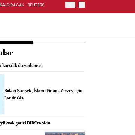
 KALDIRACAK -REUTERS
ABD DIŞİŞLERİ BAKANLIĞI
UYGULANACAK
nlar
 karşılık düzenlemesi
Bakan Şimşek, İslami Finans Zirvesi için
Londra'da
yüksek getiri DİBS'te oldu