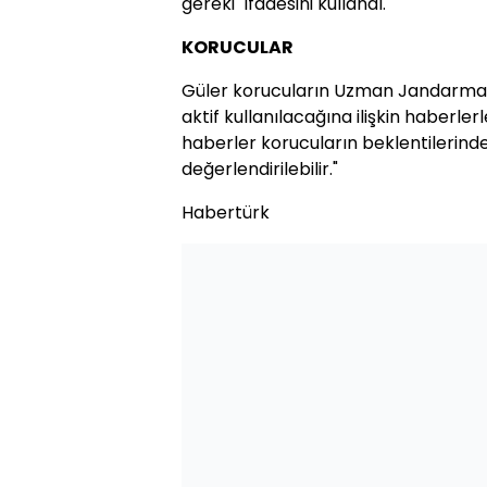
gereki" ifadesini kullandı.
KORUCULAR
Güler korucuların Uzman Jandarma
aktif kullanılacağına ilişkin haberlerl
haberler korucuların beklentilerin
değerlendirilebilir."
Habertürk