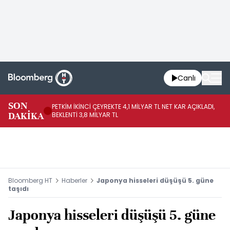
Canlı
SON
PETKİM İKİNCİ ÇEYREKTE 4,1 MİLYAR TL NET KAR AÇIKLADI,
İR
DAKİKA
BEKLENTİ 3,8 MİLYAR TL
UY
Bloomberg HT
Haberler
Japonya hisseleri düşüşü 5. güne
taşıdı
Japonya hisseleri düşüşü 5. güne