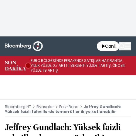
Canlı
EURO BÖLGESİ'NDE PERAKENDE SATIŞLAR HAZİRAN'DA
EU
SON
YILLIK YÜZDE 0,7 ARTTI; BEKLENTİ YÜZDE 1 ARTIŞ, ÖNCEKİ
AY
DAKİKA
YÜZDE 1,9 ARTIŞ
ÖN
Bloomberg HT
Piyasalar
Faiz-Bono
Jeffrey Gundlach:
Yüksek faizli tahvillerde temerrütler ikiye katlanabilir
Jeffrey Gundlach: Yüksek faizli