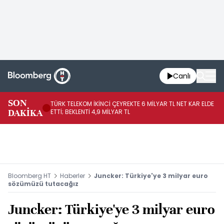
Canlı
SON
TÜRK TELEKOM İKİNCİ ÇEYREKTE 6 MİLYAR TL NET KAR ELDE
AB
DAKİKA
ETTİ; BEKLENTİ 4,9 MİLYAR TL
İR
Bloomberg HT
Haberler
Juncker: Türkiye'ye 3 milyar euro
sözümüzü tutacağız
Juncker: Türkiye'ye 3 milyar euro