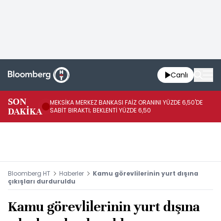
Canlı
SON
MEKSİKA MERKEZ BANKASI FAİZ ORANINI YÜZDE 6,50'DE
OY
DAKİKA
SABİT BIRAKTI; BEKLENTİ YÜZDE 6,50
AÇ
Bloomberg HT
Haberler
Kamu görevlilerinin yurt dışına
çıkışları durduruldu
Kamu görevlilerinin yurt dışına