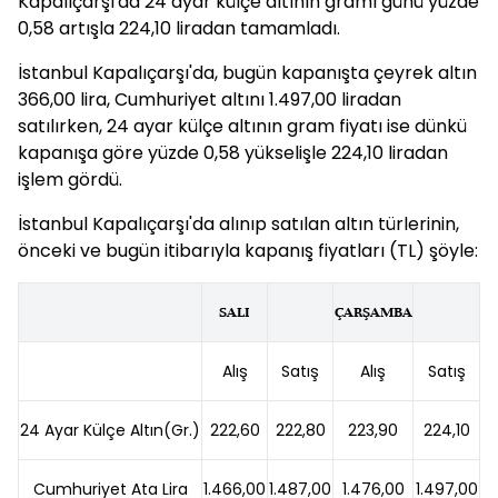
Kapalıçarşı'da 24 ayar külçe altının gramı günü yüzde
0,58 artışla 224,10 liradan tamamladı.
İstanbul Kapalıçarşı'da, bugün kapanışta çeyrek altın
366,00 lira, Cumhuriyet altını 1.497,00 liradan
satılırken, 24 ayar külçe altının gram fiyatı ise dünkü
kapanışa göre yüzde 0,58 yükselişle 224,10 liradan
işlem gördü.
İstanbul Kapalıçarşı'da alınıp satılan altın türlerinin,
önceki ve bugün itibarıyla kapanış fiyatları (TL) şöyle:
SALI
ÇARŞAMBA
Alış
Satış
Alış
Satış
24 Ayar Külçe Altın(Gr.)
222,60
222,80
223,90
224,10
Cumhuriyet Ata Lira
1.466,00
1.487,00
1.476,00
1.497,00