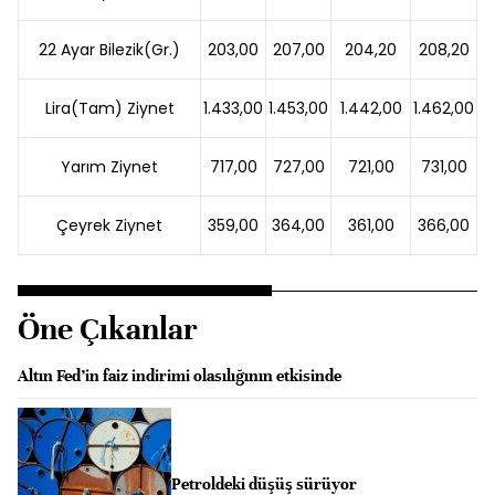
22 Ayar Bilezik(Gr.)
203,00
207,00
204,20
208,20
Lira(Tam) Ziynet
1.433,00
1.453,00
1.442,00
1.462,00
Yarım Ziynet
717,00
727,00
721,00
731,00
Çeyrek Ziynet
359,00
364,00
361,00
366,00
Öne Çıkanlar
Altın Fed’in faiz indirimi olasılığının etkisinde
Petroldeki düşüş sürüyor