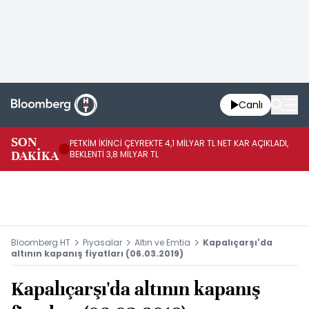
Canlı
SON
PETKİM İKİNCİ ÇEYREKTE 4,1 MİLYAR TL NET KAR AÇIKLADI,
İR
DAKİKA
BEKLENTİ 3,8 MİLYAR TL
UY
Bloomberg HT
Piyasalar
Altın ve Emtia
Kapalıçarşı'da
altının kapanış fiyatları (06.03.2019)
Kapalıçarşı'da altının kapanış