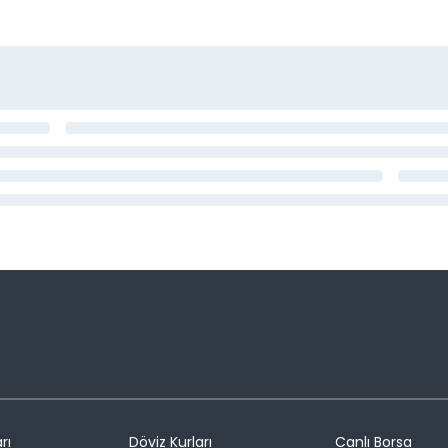
rı
Döviz Kurları
Canlı Borsa