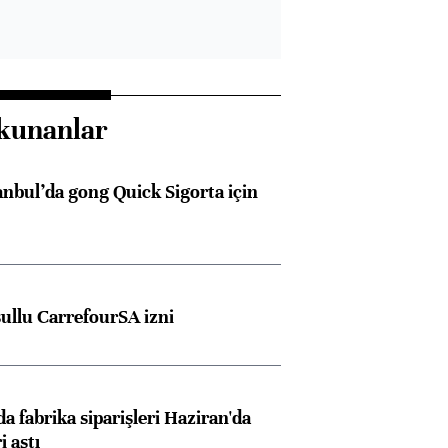
kunanlar
anbul’da gong Quick Sigorta için
şullu CarrefourSA izni
a fabrika siparişleri Haziran'da
i aştı