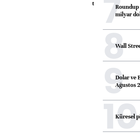
7
toparlandı
Roundup d
milyar dol
8
Wall Stre
9
Dolar ve 
Ağustos 2
10
Küresel p