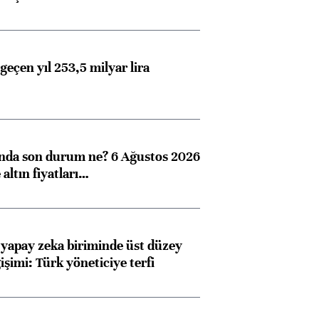
geçen yıl 253,5 milyar lira
ında son durum ne? 6 Ağustos 2026
altın fiyatları…
Almanya, Commerzbank
Ba
konusunda Unicredit ile
me
görüşmelere hazırlanıyor
 yapay zeka biriminde üst düzey
işimi: Türk yöneticiye terfi
ngıçları