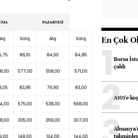
UMA
PAZARTESİ
En Çok O
Alış
Satış
Alış
Satış
1
5,75
86,10
84,50
84,85
Borsa İst
çaldı
8,00
577,00
558,00
571,00
2
8,05
83,95
76,90
83,00
A101'e ko
4,00
575,00
538,00
568,00
3
8,00
305,00
269,00
307,00
Almanya'd
tahminler
9,00
148,00
134,00
144,00