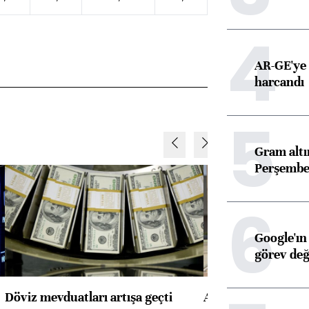
4
AR-GE'ye 
harcandı
5
Gram alt
Perşembe 
6
Google'ın
görev değ
Döviz mevduatları artışa geçti
ABD'de konut başla