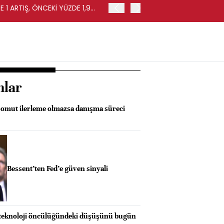
 1 ARTIŞ, ÖNCEKİ YÜZDE 1,9
EURO BÖLGESİ'NDE PERAKE
0,4 ARTIŞ
nlar
omut ilerleme olmazsa danışma süreci
Bessent’ten Fed’e güven sinyali
 teknoloji öncülüğündeki düşüşünü bugün