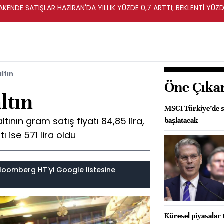
KENDE SATIŞLAR HAZİRAN'DA YILLIK YÜZDE 0,7 ARTTI; BEKLENTİ YÜZDE
ltın
Öne Çıka
ltın
MSCI Türkiye’de s
tının gram satış fiyatı 84,85 lira,
başlatacak
ı ise 571 lira oldu
loomberg HT'yi Google listesine
Küresel piyasalar