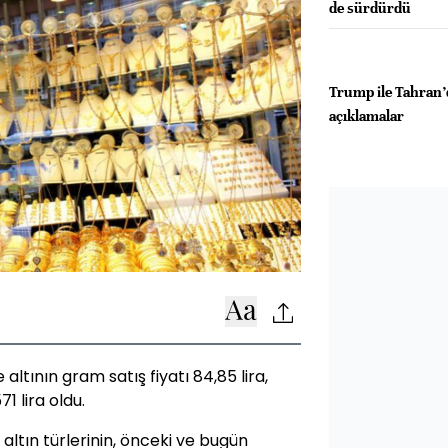
de sürdürdü
Trump ile Tahran’d
açıklamalar
altının gram satış fiyatı 84,85 lira,
71 lira oldu.
 altın türlerinin, önceki ve bugün