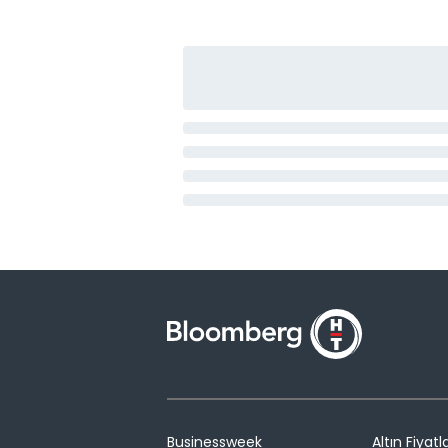
Businessweek
Altın Fiyatla