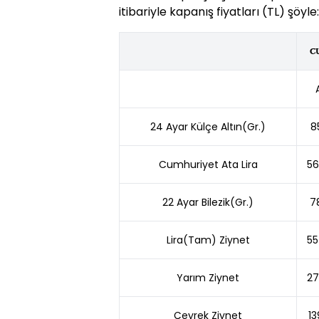
itibariyle kapanış fiyatları (TL) şöyle:
C
24 Ayar Külçe Altın(Gr.)
8
Cumhuriyet Ata Lira
56
22 Ayar Bilezik(Gr.)
7
Lira(Tam) Ziynet
55
Yarım Ziynet
27
Çeyrek Ziynet
13