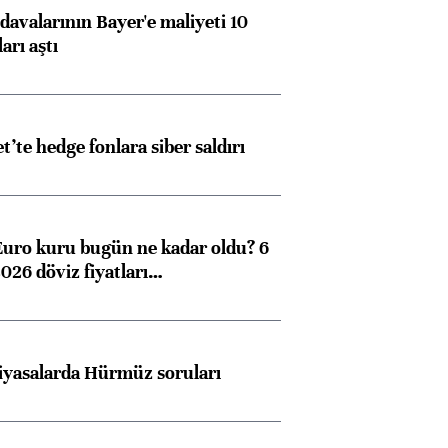
avalarının Bayer'e maliyeti 10
arı aştı
et’te hedge fonlara siber saldırı
Euro kuru bugün ne kadar oldu? 6
026 döviz fiyatları…
iyasalarda Hürmüz soruları