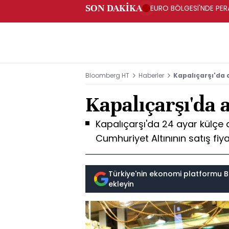
SON DAKİKA
EURO BÖLGESİ'NDE PERA
ARTIŞ
Bloomberg HT
Haberler
Kapalıçarşı'da a
Kapalıçarşı'da a
Kapalıçarşı'da 24 ayar külçe al
Cumhuriyet Altınının satış fiyat
Türkiye'nin ekonomi platformu B
ekleyin