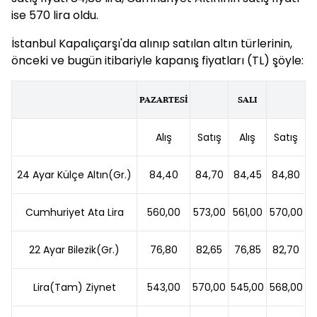
ise 570 lira oldu.
İstanbul Kapalıçarşı'da alınıp satılan altın türlerinin,
önceki ve bugün itibariyle kapanış fiyatları (TL) şöyle:
PAZARTESİ
SALI
Alış
Satış
Alış
Satış
24 Ayar Külçe Altın(Gr.)
84,40
84,70
84,45
84,80
Cumhuriyet Ata Lira
560,00
573,00
561,00
570,00
22 Ayar Bilezik(Gr.)
76,80
82,65
76,85
82,70
Lira(Tam) Ziynet
543,00
570,00
545,00
568,00