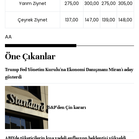
Yarım Ziynet
275,00
300,00
275,00
305,00
Çeyrek Ziynet
137,00
147,00
139,00
148,00
AA
Öne Çıkanlar
Trump Fed Yönetim Kurulu'na Ekonomi Danışmanı Miran'ı aday
gösterdi
S&P'den Çin kararı
ABD'de tüketicilerin kısa vadeli enflasyon beklentisi yükseldi