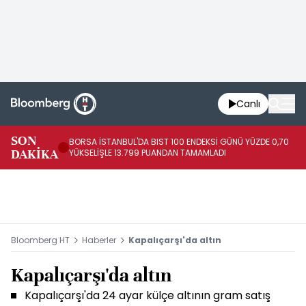
Canlı
SON
BORSA İSTANBUL'DA BIST 100 ENDEKSİ GÜNÜ YÜZDE 0,70
AB
DAKİKA
YÜKSELİŞLE 13.799 PUANDAN TAMAMLADI
AR
Bloomberg HT
Haberler
Kapalıçarşı'da altın
Kapalıçarşı'da altın
Kapalıçarşı'da 24 ayar külçe altının gram satış