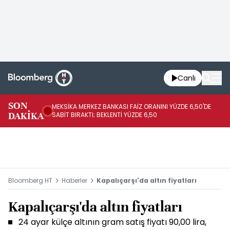
Canlı
SON
MEKSİKA MERKEZ BANKASI FAİZ ORANINI YÜZDE 6,50'DE
OY
DAKİKA
SABİT BIRAKTI; BEKLENTİ YÜZDE 6,50
AÇ
Bloomberg HT
Haberler
Kapalıçarşı'da altın fiyatları
Kapalıçarşı'da altın fiyatları
24 ayar külçe altının gram satış fiyatı 90,00 lira,