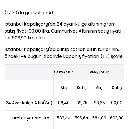
(17:30'da güncellendi)
İstanbul Kapalıçarşı'da 24 ayar külçe altının gram
satış fiyatı 90,00 lira, Cumhuriyet Altınının satış fiyatı
ise 603,90 lira oldu.
İstanbul Kapalıçarşı'da alınıp satılan altın türlerinin,
önceki ve bugün itibariyle kapanış fiyatları (TL) şöyle:
ÇARŞAMBA
PERŞEMBE
Alış
Satış
Alış
Satış
24 Ayar Külçe Altın(Gr.)
88,40
88,75
88,65
90,00
Cumhuriyet Ata Lira
582,44
595,64
584,09
603,90