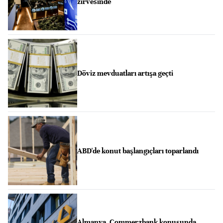
zirvesinde
Döviz mevduatları artışa geçti
ABD'de konut başlangıçları toparlandı
Almanya, Commerzbank konusunda