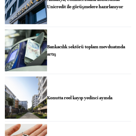
Unicredit ile görüşmelere hazırlanıyor
Bankacılık sektörü toplam mevduatında
artış
Konutta reel kayıp yedinci ayında