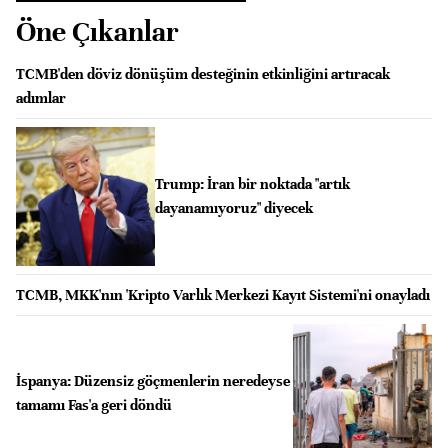
Öne Çıkanlar
TCMB'den döviz dönüşüm desteğinin etkinliğini artıracak
adımlar
Trump: İran bir noktada "artık
dayanamıyoruz" diyecek
TCMB, MKK'nın 'Kripto Varlık Merkezi Kayıt Sistemi'ni onayladı
İspanya: Düzensiz göçmenlerin neredeyse
tamamı Fas'a geri döndü