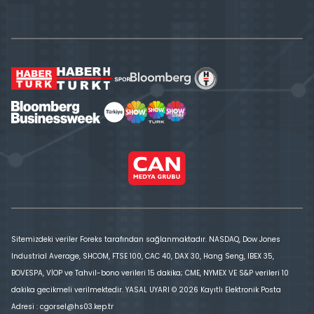
Sitemizdeki veriler Foreks tarafından sağlanmaktadır. NASDAQ, Dow Jones
Industrial Average, SHCOM, FTSE 100, CAC 40, DAX 30, Hang Seng, IBEX 35,
BOVESPA, VİOP ve Tahvil-bono verileri 15 dakika; CME, NYMEX VE S&P verileri 10
dakika gecikmeli verilmektedir. YASAL UYARI © 2026 Kayıtlı Elektronik Posta
Adresi : cgorsel@hs03.kep.tr