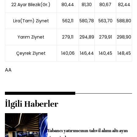
22 Ayar Bilezik(Gr.)
80,44
81,30
80,67
82,44
Lira(Tam) Ziynet
562,11
580,78
563,70
588,80
Yarım Ziynet
279,11
294,89
279,91
298,90
Çeyrek Ziynet
140,06
146,44
140,45
148,45
AA
İlgili Haberler
Yabancı yatırımcının tahvil alımı altı ayın