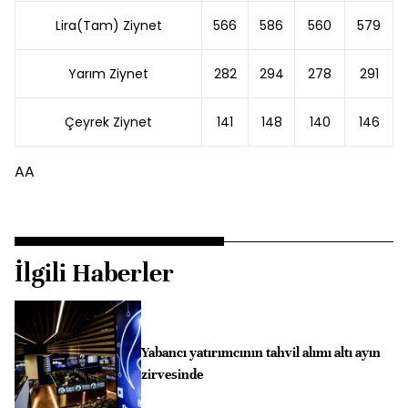
Lira(Tam) Ziynet
566
586
560
579
Yarım Ziynet
282
294
278
291
Çeyrek Ziynet
141
148
140
146
AA
İlgili Haberler
Yabancı yatırımcının tahvil alımı altı ayın
zirvesinde