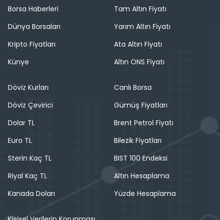
Borsa Haberleri
Tam Altın Fiyatı
Dünya Borsaları
Yarım Altın Fiyatı
Kripto Fiyatları
Ata Altın Fiyatı
Künye
Altın ONS Fiyatı
Döviz Kurları
Canlı Borsa
Döviz Çevirici
Gümüş Fiyatları
Dolar TL
Brent Petrol Fiyatı
Euro TL
Bilezik Fiyatları
Sterin Kaç TL
BIST 100 Endeksi
Riyal Kaç TL
Altın Hesaplama
Kanada Doları
Yüzde Hesaplama
Kişisel Verilerin Korunması