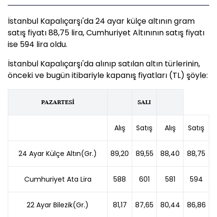
İstanbul Kapalıçarşı'da 24 ayar külçe altının gram
satış fiyatı 88,75 lira, Cumhuriyet Altınının satış fiyatı
ise 594 lira oldu.
İstanbul Kapalıçarşı'da alınıp satılan altın türlerinin,
önceki ve bugün itibariyle kapanış fiyatları (TL) şöyle:
PAZARTESİ
SALI
Alış
Satış
Alış
Satış
24 Ayar Külçe Altın(Gr.)
89,20
89,55
88,40
88,75
Cumhuriyet Ata Lira
588
601
581
594
22 Ayar Bilezik(Gr.)
81,17
87,65
80,44
86,86