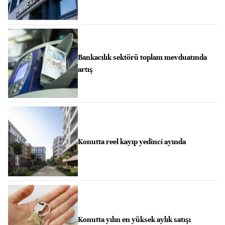
Bankacılık sektörü toplam mevduatında
artış
Konutta reel kayıp yedinci ayında
Konutta yılın en yüksek aylık satışı