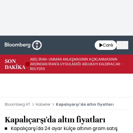
Canlı
ABD, İRAN-UMMAN ANLAŞMASININ AÇIKLANMASININ
AB
SON
ARDINDAN İRAN'A UYGULADIĞI ABLUKAYI KALDIRACAK -
GE
DAKİKA
REUTERS
UY
Bloomberg HT
Haberler
Kapalıçarşı'da altın fiyatları
Kapalıçarşı'da altın fiyatları
Kapalıçarşı'da 24 ayar külçe altının gram satış