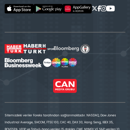
Sitemizdeki veriler Foreks tarafından sağlanmaktadır. NASDAQ, Dow Jones
Industrial Average, SHCOM, FTSE 100, CAC 40, DAX 30, Hang Seng, IBEX 35,
BOVESPA, VİOP ve Tahvil-bono verileri 15 dakika; CME, NYMEX VE S&P verileri 10