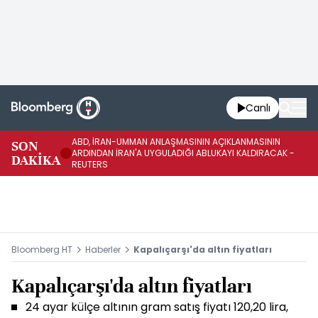
Canlı
ABD, İRAN-UMMAN ANLAŞMASININ AÇIKLANMASININ
AB
SON
ARDINDAN İRAN'A UYGULADIĞI ABLUKAYI KALDIRACAK -
GE
DAKİKA
REUTERS
UY
Bloomberg HT
Haberler
Kapalıçarşı'da altın fiyatları
Kapalıçarşı'da altın fiyatları
24 ayar külçe altının gram satış fiyatı 120,20 lira,