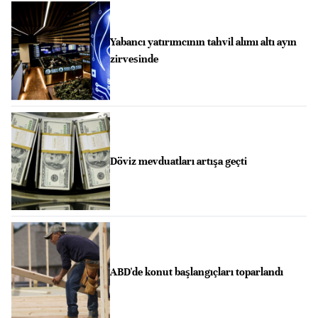
Yabancı yatırımcının tahvil alımı altı ayın
zirvesinde
Döviz mevduatları artışa geçti
ABD'de konut başlangıçları toparlandı