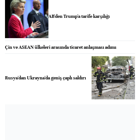
AB'den Trump'a tarife karşılığı
Çin ve ASEAN ülkeleri arasında ticaret anlaşması adımı
Rusya'dan Ukrayna'da geniş çaplı saldırı