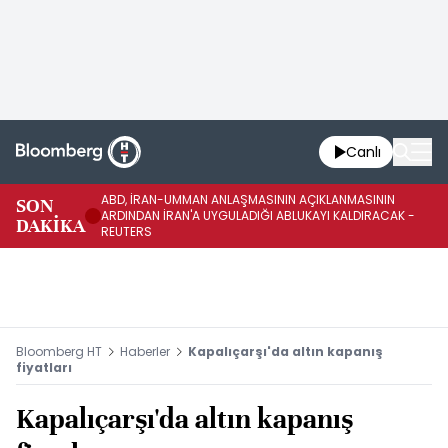
Canlı
ABD, İRAN-UMMAN ANLAŞMASININ AÇIKLANMASININ
AB
SON
ARDINDAN İRAN'A UYGULADIĞI ABLUKAYI KALDIRACAK -
GE
DAKİKA
REUTERS
UY
Bloomberg HT
Haberler
Kapalıçarşı'da altın kapanış
fiyatları
Kapalıçarşı'da altın kapanış