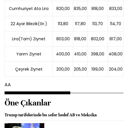
Cumhuriyet Ata Lira
820,00
835,00
818,00
833,00
22 Ayar Bilezik(Gr.)
113,80
117,80
113,70
114,70
Lira(Tam) Ziynet
803,00
818,00
802,00
817,00
Yarım Ziynet
400,00
410,00
398,00
408,00
Çeyrek Ziynet
200,00
205,00
199,00
204,00
AA
Öne Çıkanlar
Trump tarifelerinde bu sefer hedef AB ve Meksika