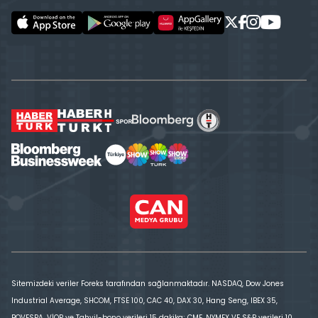
Sitemizdeki veriler Foreks tarafından sağlanmaktadır. NASDAQ, Dow Jones
Industrial Average, SHCOM, FTSE 100, CAC 40, DAX 30, Hang Seng, IBEX 35,
BOVESPA, VİOP ve Tahvil-bono verileri 15 dakika; CME, NYMEX VE S&P verileri 10