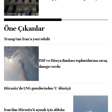
Öne Çıkanlar
Trump’tan İran’a yeni tehdit
IMF ve Dünya Bankası toplantılarına savaş
damga vurdu
Hürmüz’de LNG gemilerinden 'U' dönüşü
İran'dan Hürmüz'ü açmak için abluka