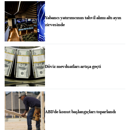
Yabancı yatırımcının tahvil alımı altı ayın
zirvesinde
Döviz mevduatları artışa geçti
ABD'de konut başlangıçları toparlandı