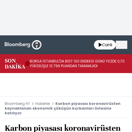
Canlı
SON
BORSA İSTANBUL'DA BIST 100 ENDEKSİ GÜNÜ YÜZDE 0,70
AB
DAKİKA
YÜKSELİŞLE 13.799 PUANDAN TAMAMLADI
AR
Bloomberg HT
Haberler
Karbon piyasası koronavirüsten
kaynaklanan ekonomik çöküşün kurbanları listesine
katılıyor
Karbon piyasası koronavirüsten