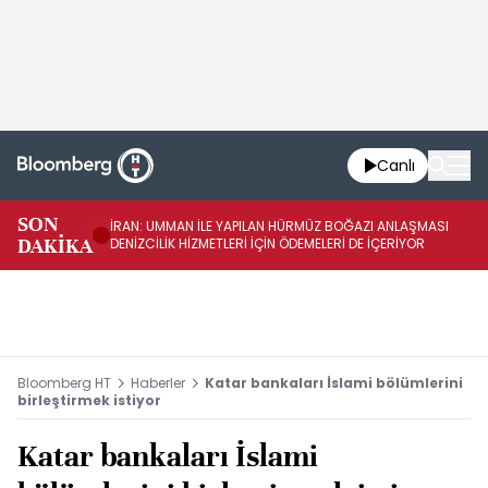
Canlı
SON
İRAN: UMMAN İLE YAPILAN HÜRMÜZ BOĞAZI ANLAŞMASI
İR
DAKİKA
DENİZCİLİK HİZMETLERİ İÇİN ÖDEMELERİ DE İÇERİYOR
AB
Bloomberg HT
Haberler
Katar bankaları İslami bölümlerini
birleştirmek istiyor
Katar bankaları İslami