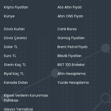
Kripto Fiyatları
Ata Altın Fiyatı
Künye
Altın ONS Fiyatı
Döviz Kurları
Canlı Borsa
Döviz Çevirici
Gümüş Fiyatları
Dolar TL
Brent Petrol Fiyatı
Euro TL
Bilezik Fiyatları
Sterin Kaç TL
BIST 100 Endeksi
Riyal Kaç TL
Altın Hesaplama
Kanada Doları
Yüzde Hesaplama
Kişisel Verilerin Korunması
Politikası
İzleyici Temsilcisi