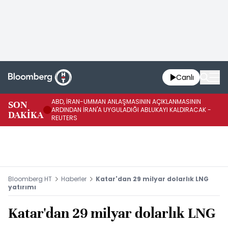
Canlı
ABD, İRAN-UMMAN ANLAŞMASININ AÇIKLANMASININ
AB
SON
ARDINDAN İRAN'A UYGULADIĞI ABLUKAYI KALDIRACAK -
GE
DAKİKA
REUTERS
UY
Bloomberg HT
Haberler
Katar'dan 29 milyar dolarlık LNG
yatırımı
Katar'dan 29 milyar dolarlık LNG