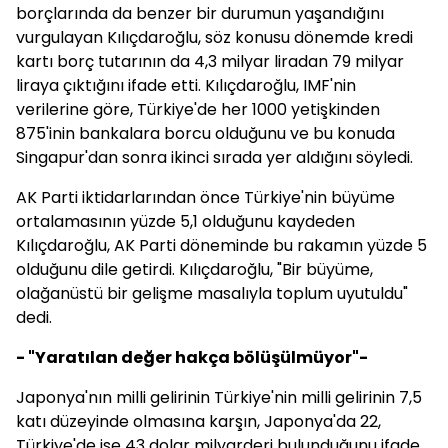
borçlarında da benzer bir durumun yaşandığını
vurgulayan Kılıçdaroğlu, söz konusu dönemde kredi
kartı borç tutarının da 4,3 milyar liradan 79 milyar
liraya çıktığını ifade etti. Kılıçdaroğlu, IMF'nin
verilerine göre, Türkiye'de her 1000 yetişkinden
875'inin bankalara borcu olduğunu ve bu konuda
Singapur'dan sonra ikinci sırada yer aldığını söyledi.
AK Parti iktidarlarından önce Türkiye'nin büyüme
ortalamasının yüzde 5,1 olduğunu kaydeden
Kılıçdaroğlu, AK Parti döneminde bu rakamın yüzde 5
olduğunu dile getirdi. Kılıçdaroğlu, "Bir büyüme,
olağanüstü bir gelişme masalıyla toplum uyutuldu"
dedi.
- "Yaratılan değer hakça bölüşülmüyor"-
Japonya'nın milli gelirinin Türkiye'nin milli gelirinin 7,5
katı düzeyinde olmasına karşın, Japonya'da 22,
Türkiye'de ise 43 dolar milyarderi bulunduğunu ifade