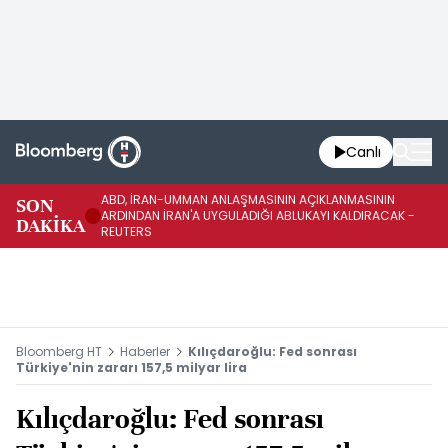
Canlı
ABD, İRAN-UMMAN ANLAŞMASININ AÇIKLANMASININ
AB
SON
ARDINDAN İRAN'A UYGULADIĞI ABLUKAYI KALDIRACAK -
GE
DAKİKA
REUTERS
UY
Bloomberg HT
Haberler
Kılıçdaroğlu: Fed sonrası
Türkiye'nin zararı 157,5 milyar lira
Kılıçdaroğlu: Fed sonrası