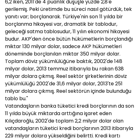
6,2 iken, 2011'de 4 puanlık düşüşle yüzde 2,8'e
gerilemiş. Peki üretimde bu süreci nasıl götürdük, tek
yanıtı var; borçlanarak. Türkiye'nin son 11 yılda bir
borçlanma hikayesi var, dramatik bir tablodur,
geleceği satma tablosudur, 11 yılın ekonomi hikayesi
budur. AKP'den önce bütün hükümetlerin borçlandığı
miktar 130 milyar dolar, sadece AKP hükümetleri
döneminde borçlanılan miktar 350 milyar dolar.
Toplam döviz yükümlülüğüne baktık, 2002'de 148
milyar dolar, 2013 temmuz itibarıyla bu rakan 638
milyar dolara çıkmış. Reel sektör şirketlerinin döviz
yükümlülüğü 2002'de 31,6 milyar dolar, 2013'te 251
milyar dolara çıkmış. Reel sektörün içinde bulunduğu
tablo bu."
Vatandaşların banka tüketici kredi borçlarının da son
11 yılda büyük miktarda arttığına işaret eden
Kılıçdaroğlu, 2002'de toplam 2,2 milyar dolar olan
vatandaşların tüketici kredi borçlarının 2013 itibarıyla
229 milyar dolara yükseldiğini belirtti. Kredi kartı